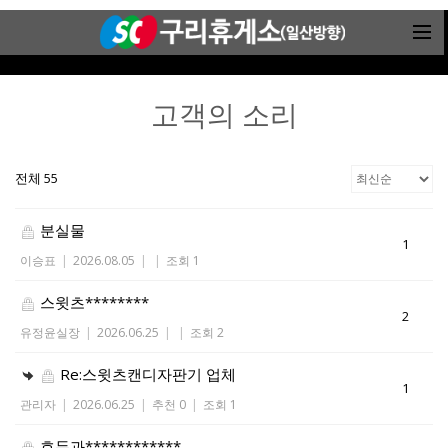
고객의 소리
전체 55
분실물
1
이승표
|
2026.08.05
|
|
조회 1
스윗츠********
2
유정윤실장
|
2026.06.25
|
|
조회 2
Re:스윗츠캔디자판기 업체
1
관리자
|
2026.06.25
|
추천 0
|
조회 1
호두과************