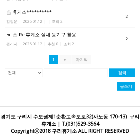
휴게소**********
2
김창운
|
2026.01.12
|
|
조회 2
Re:휴게소 실내 등기구 활용
2
관리자
|
2026.01.12
|
추천 0
|
조회 2
1
»
마지막
검색
글쓰기
경기도 구리시 수도권제1순환고속도로32(사노동 170-13) 구리
휴게소 | T.(031)529-3564
Copyrightⓒ2018 구리휴게소 ALL RIGHT RESERVED