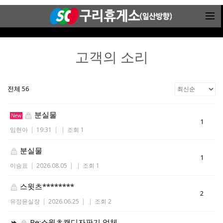
고객의 소리
전체 56
분실물
New
1
임현아
|
19:31
|
|
조회 1
분실물
1
이승표
|
2026.08.05
|
|
조회 1
스윗츠********
2
유정윤실장
|
2026.06.25
|
|
조회 2
Re:스윗츠캔디자판기 업체