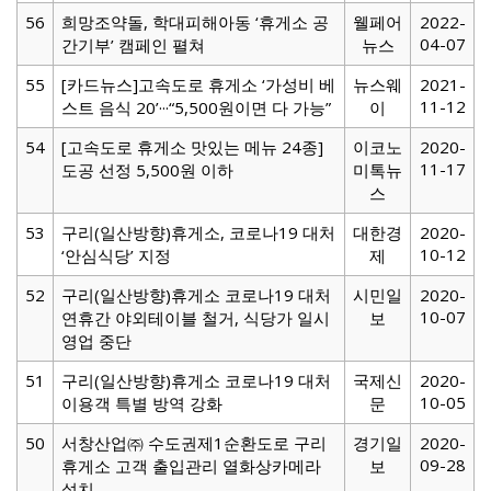
56
희망조약돌, 학대피해아동 ‘휴게소 공
웰페어
2022-
04-07
간기부’ 캠페인 펼쳐
뉴스
55
[카드뉴스]고속도로 휴게소 ‘가성비 베
뉴스웨
2021-
11-12
스트 음식 20’···“5,500원이면 다 가능”
이
54
[고속도로 휴게소 맛있는 메뉴 24종]
이코노
2020-
11-17
도공 선정 5,500원 이하
미톡뉴
스
53
구리(일산방향)휴게소, 코로나19 대처
대한경
2020-
10-12
‘안심식당’ 지정
제
52
구리(일산방향)휴게소 코로나19 대처
시민일
2020-
10-07
연휴간 야외테이블 철거, 식당가 일시
보
영업 중단
51
구리(일산방향)휴게소 코로나19 대처
국제신
2020-
10-05
이용객 특별 방역 강화
문
50
서창산업㈜ 수도권제1순환도로 구리
경기일
2020-
09-28
휴게소 고객 출입관리 열화상카메라
보
설치