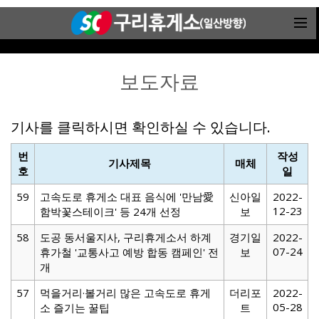
보도자료
기사를 클릭하시면 확인하실 수 있습니다.
번
작성
기사제목
매체
호
일
59
고속도로 휴게소 대표 음식에 '만남愛
신아일
2022-
12-23
함박꽃스테이크' 등 24개 선정
보
58
도공 동서울지사, 구리휴게소서 하계
경기일
2022-
07-24
휴가철 '교통사고 예방 합동 캠페인' 전
보
개
57
먹을거리·볼거리 많은 고속도로 휴게
더리포
2022-
05-28
소 즐기는 꿀팁
트