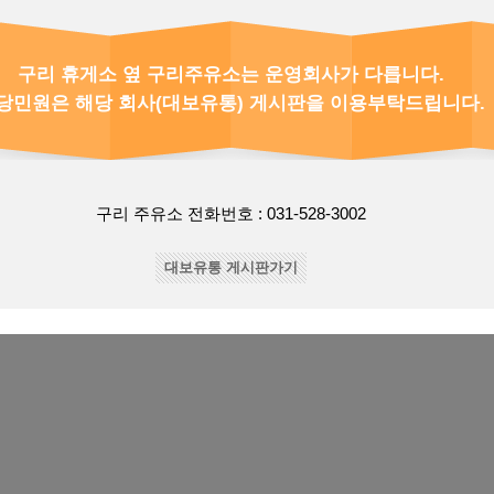
구리 휴게소 옆 구리주유소는 운영회사가 다릅니다.
당민원은 해당 회사(대보유통) 게시판을 이용부탁드립니다.
수도권제1순환고속도로32(사노동 170-13) 구리휴게소 | T.(031
Copyrightⓒ2018 구리휴게소 ALL RIGHT RESERVED
구리 주유소 전화번호 : 031-528-3002
대보유통 게시판가기