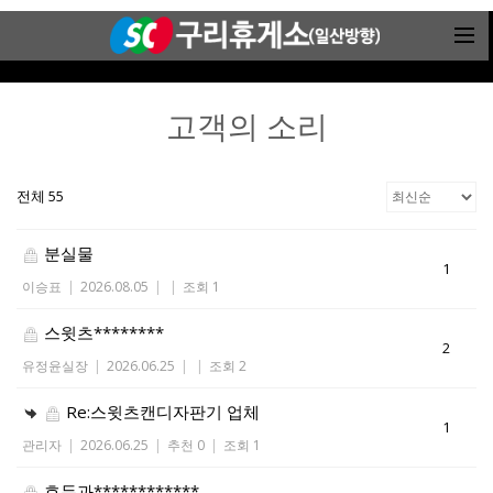
고객의 소리
전체 55
분실물
1
이승표
|
2026.08.05
|
|
조회 1
스윗츠********
2
유정윤실장
|
2026.06.25
|
|
조회 2
Re:스윗츠캔디자판기 업체
1
관리자
|
2026.06.25
|
추천 0
|
조회 1
호두과************